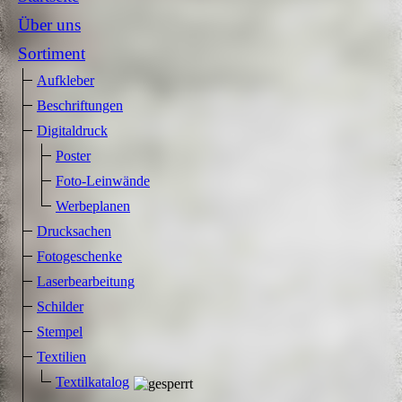
Über uns
Sortiment
Aufkleber
Beschriftungen
Digitaldruck
Poster
Foto-Leinwände
Werbeplanen
Drucksachen
Fotogeschenke
Laserbearbeitung
Schilder
Stempel
Textilien
Textilkatalog