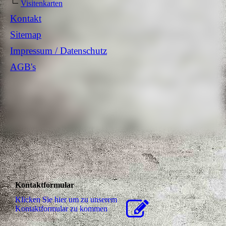
Visitenkarten
Kontakt
Sitemap
Impressum / Datenschutz
AGB's
Kontaktformular
Klicken Sie hier um zu unserem
Kon­takt­for­mu­lar zu kommen